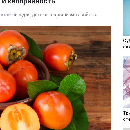
 и калорийность
олезных для детского организма свойств.
Су
си
Тр
ст