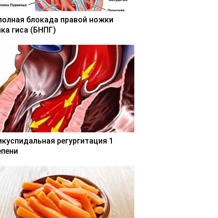
полная блокада правой ножки
чка гиса (БНПГ)
икуспидальная регургитация 1
епени