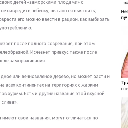
своих детей «заморскими плодами» с
 не навредить ребенку, пытаются выяснить,
Не
пу
возраста его можно ввести в рацион, как выбирать
 употреблению.
езает после полного созревания, при этом
елеобразной. Исчезнет привкус также после
осле замораживания.
дное или вечнозеленое дерево, но может расти и
Тр
на всех континентах на териториях с жарким
ст
ов хурмы. Есть и другие названия этой вкусной
 слива».
 имеют свои названия, могут отличаться по