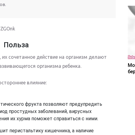
ов.
BZGOnk
Польза
, их сочетанное действие на организм делают
Мо
азвивающегося организма ребенка.
бе
остороннее влияние:
тического фрукта позволяют предупредить
иод простудных заболеваний, вирусных
ения их хурма поможет справиться с ними.
шит перистальтику кишечника, а наличие