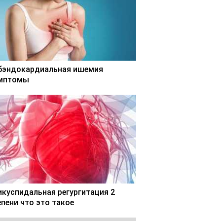
бэндокардиальная ишемия
мптомы
икуспидальная регургитация 2
епени что это такое