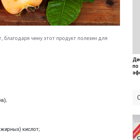
т, благодаря чему этот продукт полезен для
Дие
по
эф
в);
 жирных) кислот;