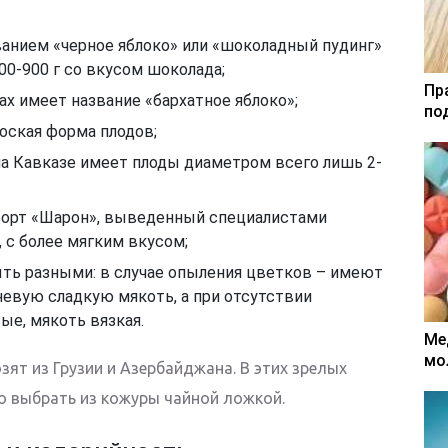
анием «черное яблоко» или «шоколадный пудинг»
0-900 г со вкусом шоколада;
Пр
ах имеет название «бархатное яблоко»;
по
оская форма плодов;
на Кавказе имеет плоды диаметром всего лишь 2-
сорт «Шарон», выведенный специалистами
, с более мягким вкусом;
ыть разными: в случае опыления цветков – имеют
евую сладкую мякоть, а при отсутствии
ые, мякоть вязкая.
Ме
мо
зят из Грузии и Азербайджана. В этих зрелых
о выбрать из кожуры чайной ложкой.