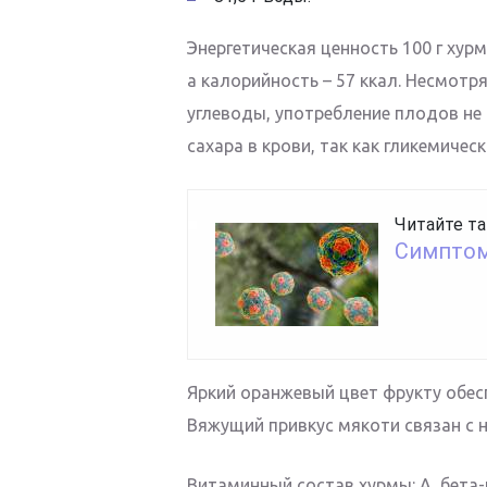
Энергетическая ценность 100 г хурм
а калорийность – 57 ккал. Несмотр
углеводы, употребление плодов н
сахара в крови, так как гликемичес
Читайте та
Симптомы
Яркий оранжевый цвет фрукту обе
Вяжущий привкус мякоти связан с 
Витаминный состав хурмы: А, бета-к