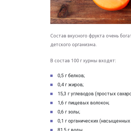
Состав вкусного фрукта очень бога
детского организма.
В состав 100 г хурмы входят:
0,5 г белков;
0,4 г жиров;
15,3 г углеводов (простых сахаро
1,6 г пищевых волокон;
0,6 г золы;
0,1 г органических (насыщенных
81,5 г воды.