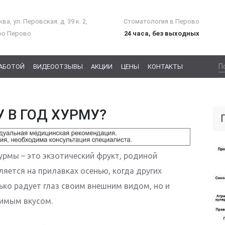
ва, ул. Перовская. д. 39 к. 2,
Стоматология в Перово
ро Перово
24 часа, без выходных
РАБОТОЙ
ВИДЕООТЗЫВЫ
АКЦИИ
ЦЕНЫ
КОНТАКТЫ
 В ГОД ХУРМУ?
рмы – это экзотический фрукт, родиной
ляется на прилавках осенью, когда других
ько радует глаз своим внешним видом, но и
имым вкусом.