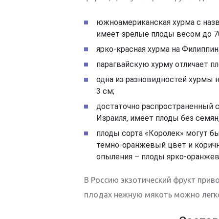
южноамериканская хурма с назв
имеет зрелые плоды весом до 70
ярко-красная хурма на Филиппин
парагвайскую хурму отличает пл
одна из разновидностей хурмы 
3 см;
достаточно распространенный 
Израиля, имеет плоды без семян
плоды сорта «Королек» могут б
темно-оранжевый цвет и коричн
опыления – плоды ярко-оранжев
В Россию экзотический фрукт приво
плодах нежную мякоть можно легк