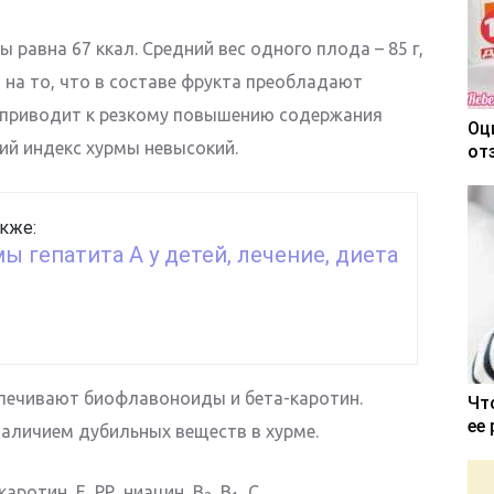
ы равна 67 ккал. Средний вес одного плода – 85 г,
я на то, что в составе фрукта преобладают
е приводит к резкому повышению содержания
Оц
кий индекс хурмы невысокий.
от
кже:
 гепатита А у детей, лечение, диета
спечивают биофлавоноиды и бета-каротин.
Чт
ее
наличием дубильных веществ в хурме.
аротин, Е, РР, ниацин, В
, В
, С.