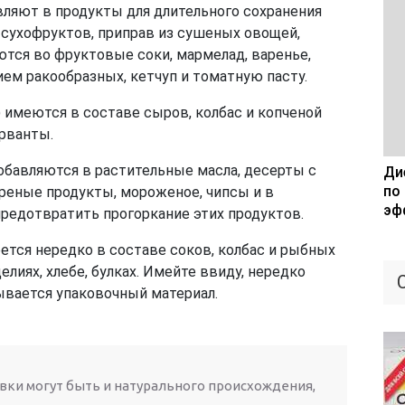
вляют в продукты для длительного сохранения
 сухофруктов, приправ из сушеных овощей,
тся во фруктовые соки, мармелад, варенье,
ием ракообразных, кетчуп и томатную пасту.
 имеются в составе сыров, колбас и копченой
рванты.
обавляются в растительные масла, десерты с
Дие
по
еные продукты, мороженое, чипсы и в
эф
редотвратить прогоркание этих продуктов.
еется нередко в составе соков, колбас и рыбных
елиях, хлебе, булках. Имейте ввиду, нередко
ывается упаковочный материал.
вки могут быть и натурального происхождения,