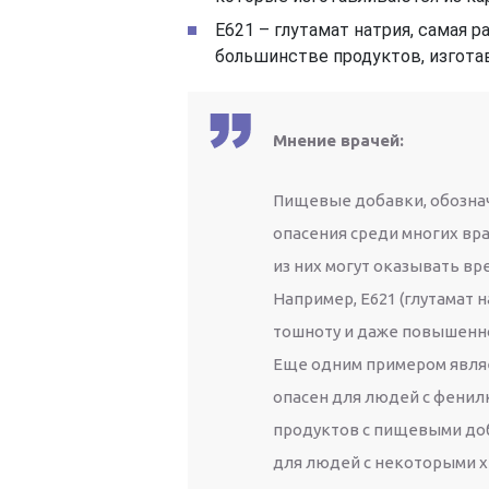
Е621 – глутамат натрия, самая 
большинстве продуктов, изгота
Мнение врачей:
Пищевые добавки, обозна
опасения среди многих вр
из них могут оказывать вр
Например, Е621 (глутамат 
тошноту и даже повышенн
Еще одним примером являе
опасен для людей с фенил
продуктов с пищевыми доб
для людей с некоторыми 