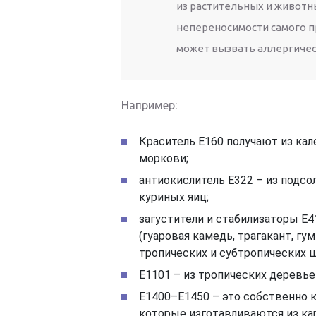
из растительных и животн
непереносимости самого пр
может вызвать аллергиче
Например:
Краситель Е160 получают из кал
моркови;
антиокислитель Е322 – из подсол
куриных яиц;
загустители и стабилизаторы Е4
(гуаровая камедь, трагакант, г
тропических и субтропических 
Е1101 – из тропических деревьев
Е1400–Е1450 – это собственно 
которые изготавливаются из кар