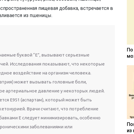
распространенная пищевая добавка, встречается в
вливается из пшеницы.
По
чаемые буквой “Е”, вызывают серьезные
мо
ачей. Исследования показывают, что некоторые
едное воздействие на организм человека.
натрия) может вызывать головные боли,
ое артериальное давление у некоторых людей.
тся Е951 (аспартам), который может быть
кетонурией. Врачи считают, что потребление
авками Е следует минимизировать, особенно
По
хроническими заболеваниями или
из