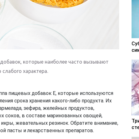
Су
си
 добавок, которые наиболее часто вызывают
 слабого характера.
уппа пищевых добавок Е, которые используются
ения срока хранения какого-либо продукта. Их
рмелада, зефира, желейных продуктов,
х соков, в составе маринованных овощей,
Тр
 икры, жевательных резинок. Обратите внимание,
ст
ной пасты и лекарственных препаратов.