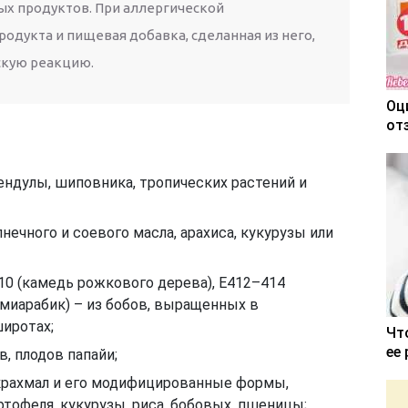
ых продуктов. При аллергической
одукта и пищевая добавка, сделанная из него,
скую реакцию.
Оц
от
ендулы, шиповника, тропических растений и
нечного и соевого масла, арахиса, кукурузы или
10 (камедь рожкового дерева), Е412–414
уммиарабик) – из бобов, выращенных в
широтах;
Чт
ее
, плодов папайи;
крахмал и его модифицированные формы,
тофеля, кукурузы, риса, бобовых, пшеницы;