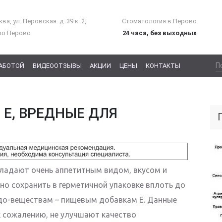
ва, ул. Перовская. д. 39 к. 2,
Стоматология в Перово
ро Перово
24 часа, без выходных
РАБОТОЙ
ВИДЕООТЗЫВЫ
АКЦИИ
ЦЕНЫ
КОНТАКТЫ
Е, ВРЕДНЫЕ ДЛЯ
ладают очень аппетитным видом, вкусом и
но сохранить в герметичной упаковке вплоть до
чудо-веществам – пищевым добавкам Е. Данные
к сожалению, не улучшают качество