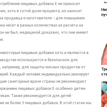
отребление пищевых добавок Е не приносит
Не
них, хоть в сотой доли процента, но наносит
пу
ва продавца и изготовителя – для повышения
а несет в разных количествах из расчета на
 он ни был, медициной доказано, что они имеют
е.
о некоторые пищевые добавки хоть и являются в
зводстве используются в безопасном для
, например, для защиты мясных продуктов от
Тр
ерий. Каждый человек индивидуально реагирует
ст
щие санитарные врачи страны не рекомендуют
держанием пищевых добавок Е особенно детям
икам. Также рекомендуется для детей
е не более 3 пищевых добавок. В этой статье мы