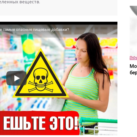
еленных веществ.
е самые опасные пищевые добавки?
Мо
бе