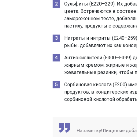
Сульфиты (Е220–229). Их доба
цвета. Встречаются в составе
замороженном тесте, добавляю
пастилу, продукты с содержан
Нитраты и нитриты (Е240–259)
рыбы, добавляют их как консе
Антиокислители (Е300–Е399) д
жирным кремом, жирные и жар
жевательные резинки, чтобы п
Сорбиновая кислота (Е200) им
продуктов, в кондитерских изд
сорбиновой кислотой обрабат
На заметку! Пищевые доба