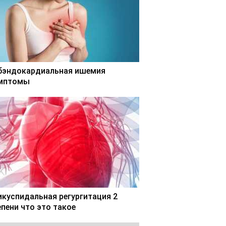
бэндокардиальная ишемия
мптомы
икуспидальная регургитация 2
епени что это такое