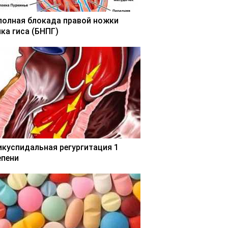
полная блокада правой ножки
чка гиса (БНПГ)
икуспидальная регургитация 1
епени