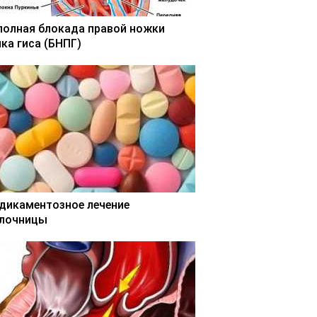
полная блокада правой ножки
чка гиса (БНПГ)
дикаментозное лечение
лочницы