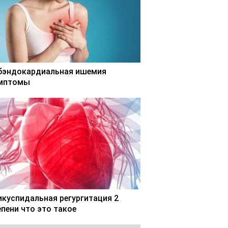
бэндокардиальная ишемия
мптомы
икуспидальная регургитация 2
епени что это такое