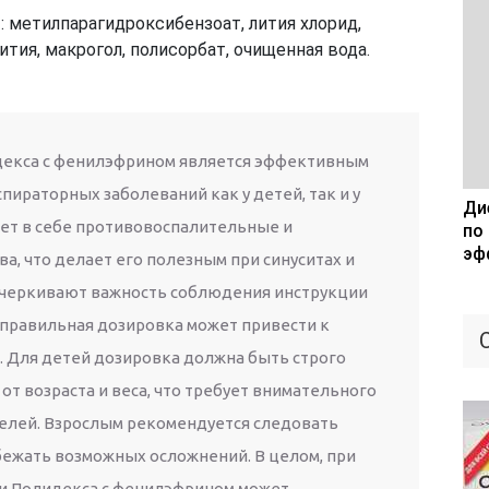
метилпарагидроксибензоат, лития хлорид,
ития, макрогол, полисорбат, очищенная вода.
декса с фенилэфрином является эффективным
пираторных заболеваний как у детей, так и у
Дие
ает в себе противовоспалительные и
по
эф
а, что делает его полезным при синуситах и
дчеркивают важность соблюдения инструкции
еправильная дозировка может привести к
 Для детей дозировка должна быть строго
от возраста и веса, что требует внимательного
елей. Взрослым рекомендуется следовать
збежать возможных осложнений. В целом, при
и Полидекса с фенилэфрином может