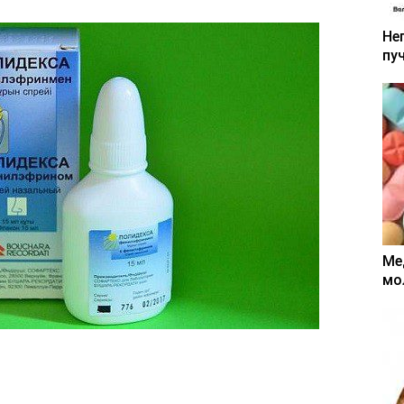
Не
пу
Ме
мо