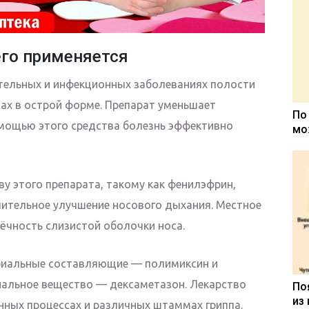
его применяется
тельных и инфекционных заболеваниях полости
итах в острой форме. Препарат уменьшает
По
омощью этого средства болезнь эффективно
мо
 этого препарата, такому как фенилэфрин,
чительное улучшение носового дыхания. Местное
ёчность слизистой оболочки носа.
риальные составляющие — полимиксин и
нальное вещество — дексаметазон. Лекарство
По
из
ных процессах и различных штаммах гриппа.