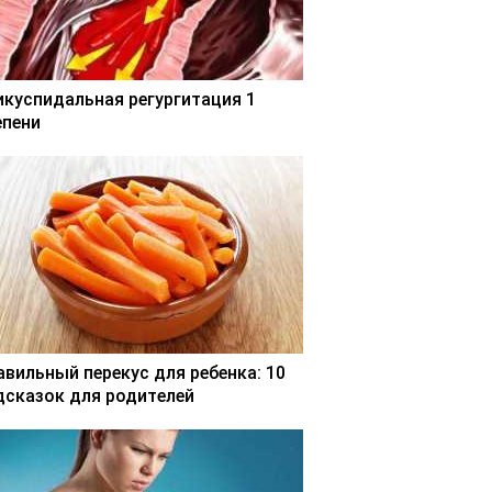
икуспидальная регургитация 1
епени
авильный перекус для ребенка: 10
дсказок для родителей