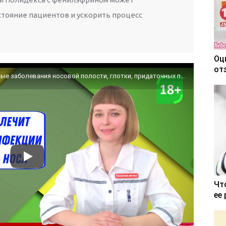
стояние пациентов и ускорить процесс
Оц
от
Полидекса: Воспалительные и инфекционные заболевания носовой полости, глотки, придаточных пазух носа
Чт
ее