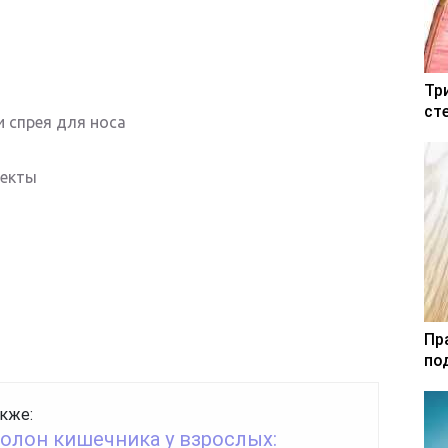
Тр
ст
и спрея для носа
фекты
Пр
по
кже:
олон кишечника у взрослых: