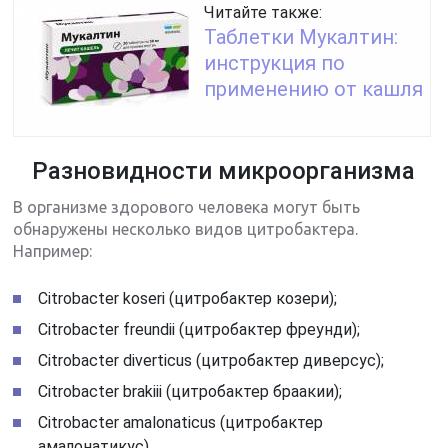
Читайте также:
Таблетки Мукалтин:
инструкция по
применению от кашля
Разновидности микроорганизма
В организме здорового человека могут быть
обнаружены несколько видов цитробактера.
Например:
Citrobacter koseri (цитробактер козери);
Citrobacter freundii (цитробактер фреунди);
Citrobacter diverticus (цитробактер диверсус);
Citrobacter brakiii (цитробактер браакии);
Citrobacter amalonaticus (цитробактер
амалонатикус).