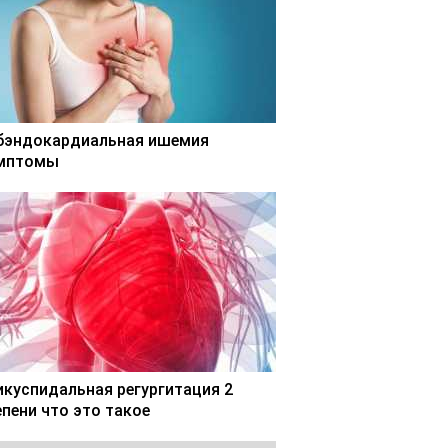
бэндокардиальная ишемия
мптомы
икуспидальная регургитация 2
епени что это такое