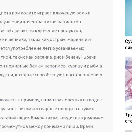
диета при колите играет ключевую роль в
улучшении качества жизни пациентов.
ия включают исключение продуктов,
кишечника, таких как острые, жареные и
Су
си
ется употребление легко усваиваемых
кой, таких как овсянка, рис и бананы. Врачи
н нежирные белки, например, курицу и рыбу, а
дукты, которые способствуют восстановлению
чать, к примеру, на завтрак овсянку на воде с
бульон с рисом и отварные овощи, а на ужин
Тр
ельным пюре. Важно также следить за режимом
ст
 промежутков между приемами пищи. Врачи