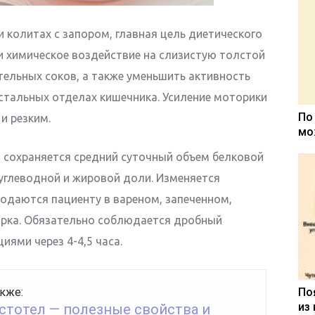
ри колитах с запором, главная цель диетического
 и химическое воздействие на слизистую толстой
тельных соков, а также уменьшить активность
истальных отделах кишечника. Усиление моторики
По
и резким.
мо
 сохраняется средний суточный объем белковой
углеводной и жировой доли. Изменяется
подаются пациенту в вареном, запеченном,
арка. Обязательно соблюдается дробный
иями через 4-4,5 часа.
кже:
По
из
истотел — полезные свойства и