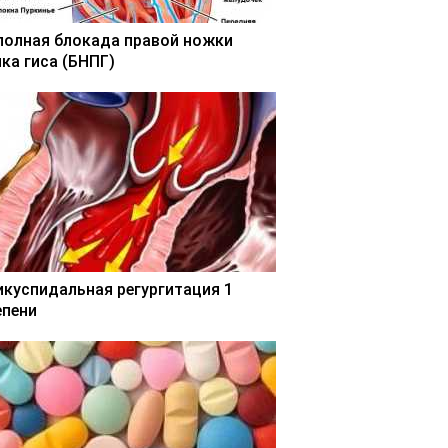
полная блокада правой ножки
чка гиса (БНПГ)
икуспидальная регургитация 1
епени