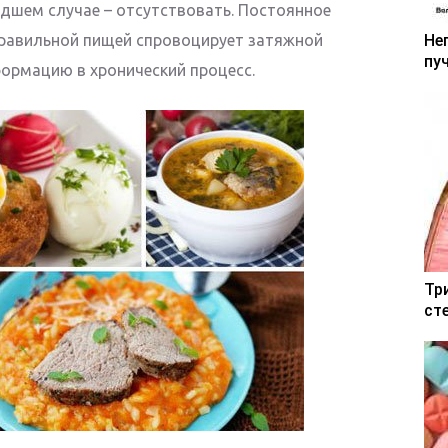
удшем случае – отсутствовать. Постоянное
правильной пищей спровоцирует затяжной
Не
пу
формацию в хронический процесс.
Тр
ст