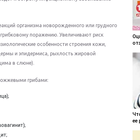
еакций организма новорожденного или грудного
 грибковому поражению. Увеличивают риск
Оц
от
изиологические особенности строения кожи,
дермы и эпидермиса, рыхлость жировой
цима в слюне).
рожжевыми грибами:
ца);
Чт
ее
овагинит);
ит;