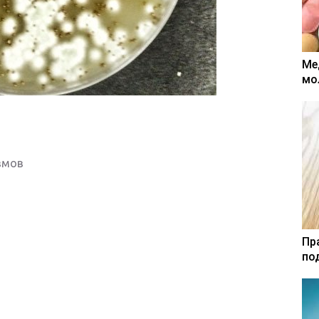
Ме
мо
змов
Пр
по