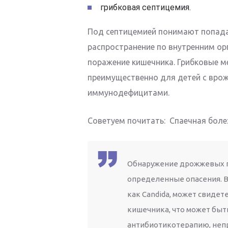
грибковая септицемия.
Под септицемией понимают попадан
распространение по внутренним ор
поражение кишечника. Грибковые м
преимущественно для детей с вро
иммунодефицитами.
Советуем почитать: Спаечная болез
Обнаружение дрожжевых гр
определенные опасения. В
как Candida, может свиде
кишечника, что может быт
антибиотикотерапию, неп