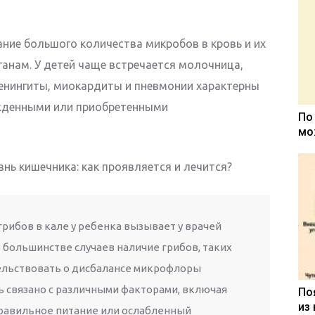
ие большого количества микробов в кровь и их
ганам. У детей чаще встречается молочница,
енингиты, миокардиты и пневмонии характерны
жденными или приобретенными
По
мо
нь кишечника: как проявляется и лечится?
ибов в кале у ребенка вызывает у врачей
 большинстве случаев наличие грибов, таких
тельствовать о дисбалансе микрофлоры
ь связано с различными факторами, включая
По
из
равильное питание или ослабленный