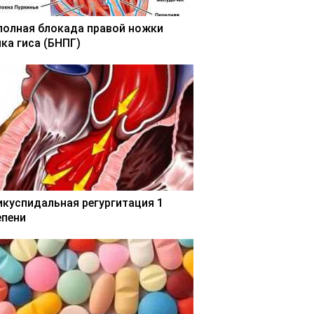
полная блокада правой ножки
чка гиса (БНПГ)
икуспидальная регургитация 1
епени