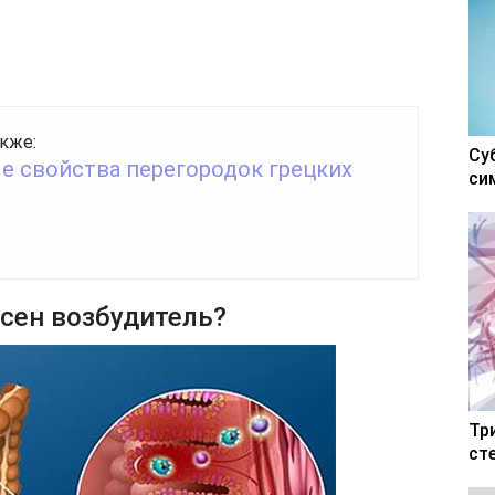
кже:
Су
е свойства перегородок грецких
си
сен возбудитель?
Тр
ст