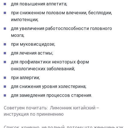
для повышения аппетита;
при сниженном половом влечении, бесплодии,
импотенции;
для увеличения работоспособности головного
мозга;
при муковисцидозе;
для лечения астмы;
для профилактики некоторых форм
онкологических заболеваний;
при аллергии;
для снижения уровня холестерина;
для замедления процессов старения.
Советуем почитать: Лимонник китайский –
инструкция по применению
Список, конечно, не полный, потому что женьшень как