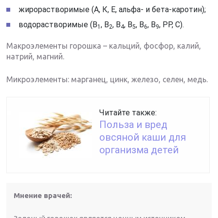
жирорастворимые (А, К, Е, альфа- и бета-каротин);
водорастворимые (В
, В
, В
, В
, В
, В
, РР, С).
1
2
4
5
6
9
Макроэлементы горошка – кальций, фосфор, калий,
натрий, магний.
Микроэлементы: марганец, цинк, железо, селен, медь.
Читайте также:
Польза и вред
овсяной каши для
организма детей
Мнение врачей: