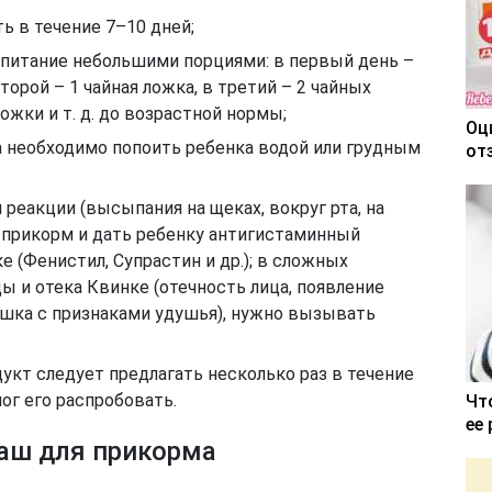
ь в течение 7–10 дней;
питание небольшими порциями: в первый день –
торой – 1 чайная ложка, в третий – 2 чайных
ожки и т. д. до возрастной нормы;
Оц
а необходимо попоить ребенка водой или грудным
от
 реакции (высыпания на щеках, вокруг рта, на
ь прикорм и дать ребенку антигистаминный
е (Фенистил, Супрастин и др.); в сложных
ы и отека Квинке (отечность лица, появление
ышка с признаками удушья), нужно вызывать
укт следует предлагать несколько раз в течение
мог его распробовать.
Чт
ее
аш для прикорма