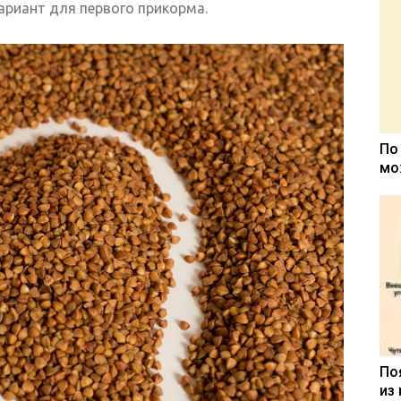
ариант для первого прикорма.
По
мо
По
из