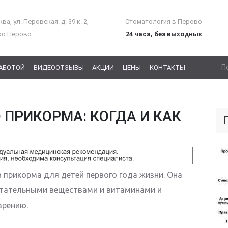
ва, ул. Перовская. д. 39 к. 2,
Стоматология в Перово
ро Перово
24 часа, без выходных
РАБОТОЙ
ВИДЕООТЗЫВЫ
АКЦИИ
ЦЕНЫ
КОНТАКТЫ
 ПРИКОРМА: КОГДА И КАК
 прикорма для детей первого года жизни. Она
тательными веществами и витаминами и
арению.