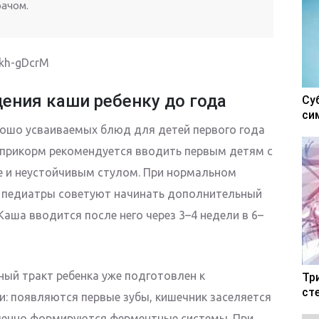
рачом.
Rkh-gDcrM
ения каши ребенку до года
Су
си
рошо усваиваемых блюд для детей первого года
 прикорм рекомендуется вводить первым детям с
е и неустойчивым стулом. При нормальном
 педиатры советуют начинать дополнительный
аша вводится после него через 3–4 недели в 6–
ый тракт ребенка уже подготовлен к
Тр
ст
: появляются первые зубы, кишечник заселяется
енно формируются ферментные системы. При