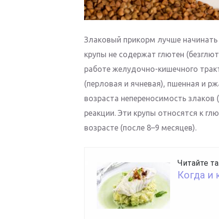
Злаковый прикорм лучше начинать с
крупы не содержат глютен (безглю
работе желудочно-кишечного тракт
(перловая и ячневая), пшенная и р
возраста непереносимость злаков (
реакции. Эти крупы относятся к г
возрасте (после 8–9 месяцев).
Читайте та
Когда и 