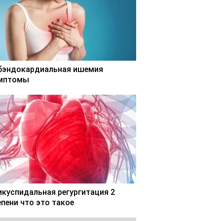
бэндокардиальная ишемия
мптомы
икуспидальная регургитация 2
епени что это такое