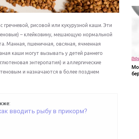
 гречневой, рисовой или кукурузной каши. Эти
теновые) – клейковину, мешающую нормальной
а. Манная, пшеничная, овсяная, ячменная
жаная каши могут вызывать у детей раннего
глютеновая энтеропатия) и аллергические
Мо
лютеновым и назначаются в более позднем
бе
кже:
как вводить рыбу в прикорм?