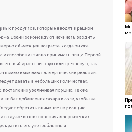
Ме
ервых продуктов, которые вводят в рацион
мо
орма. Врачи рекомендуют начинать вводить
мерно с 6 месяцев возраста, когда он уже
е и способен активно принимать пищу. Первой
всего выбирают рисовую или гречневую, так
ся и мало вызывают аллергические реакции.
ледует давать в небольших количествах,
к, постепенно увеличивая порцию. Также
аши без добавления сахара и соли, чтобы не
Пр
по
Следует обратить внимание на реакцию
 и в случае возникновения аллергических
рекратить его употребление и