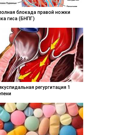
полная блокада правой ножки
чка гиса (БНПГ)
икуспидальная регургитация 1
епени