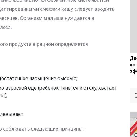
даптированными смесями кашу следует вводить
 месяцев. Организм малыша нуждается в
леза.
вого продукта в рацион определяется
Дие
по
эф
едостаточное насыщение смесью;
о взрослой еде (ребенок тянется к столу, хватает
ы);
плевывает.
о соблюдать следующие принципы: